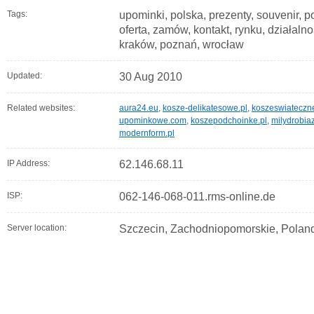
Tags:
upominki, polska, prezenty, souvenir, po
oferta, zamów, kontakt, rynku, działaln
kraków, poznań, wrocław
Updated:
30 Aug 2010
Related websites:
aura24.eu
,
kosze-delikatesowe.pl
,
koszeswiateczne
upominkowe.com
,
koszepodchoinke.pl
,
milydrobiaz
modernform.pl
IP Address:
62.146.68.11
ISP:
062-146-068-011.rms-online.de
Server location:
Szczecin, Zachodniopomorskie, Polan