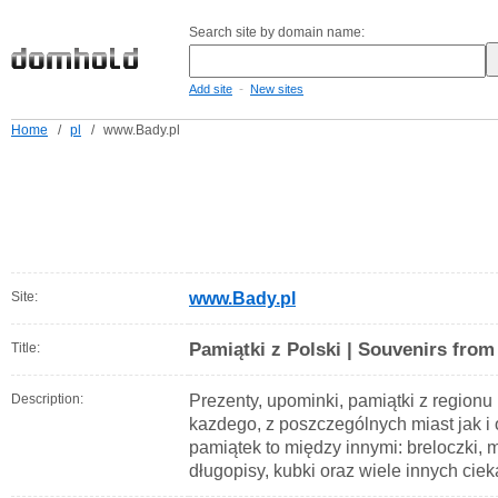
Search site by domain name:
-
Add site
New sites
Home
/
pl
/
www.Bady.pl
Site:
www.Bady.pl
Pamiątki z Polski | Souvenirs fro
Title:
Description:
Prezenty, upominki, pamiątki z regionu 
kazdego, z poszczególnych miast jak i
pamiątek to między innymi: breloczki,
długopisy, kubki oraz wiele innych ci