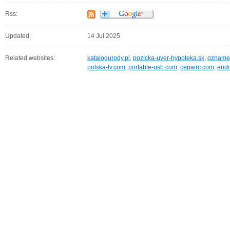
Rss:
Updated:
14 Jul 2025
Related websites:
katalogurody.pl
,
pozicka-uver-hypoteka.sk
,
oznamen
polska-tv.com
,
portable-usb.com
,
cepairc.com
,
end