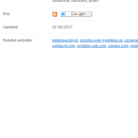
studentów, darmowa, jesteś
Rss:
Updated:
02 Oct 2017
Related websites:
katalogurody.pl
,
pozicka-uver-hypoteka.sk
,
oznamen
polska-tv.com
,
portable-usb.com
,
cepairc.com
,
end