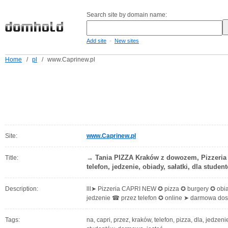
Search site by domain name:
-
Add site
New sites
Home
/
pl
/
www.Caprinew.pl
Site:
www.Caprinew.pl
→ Tania PIZZA Kraków z dowozem, Pizzeria
Title:
telefon, jedzenie, obiady, sałatki, dla studen
Description:
lll➤ Pizzeria CAPRI NEW ✪ pizza ✪ burgery ✪ obi
jedzenie ☎ przez telefon ✪ online ➤ darmowa do
Tags:
na, capri, przez, kraków, telefon, pizza, dla, jedzeni