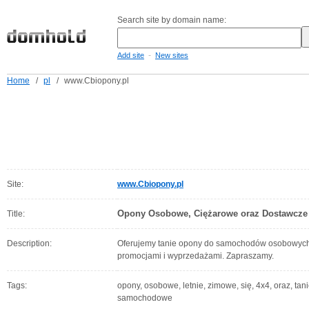
Search site by domain name:
-
Add site
New sites
Home
/
pl
/
www.Cbiopony.pl
Site:
www.Cbiopony.pl
Opony Osobowe, Ciężarowe oraz Dostawcze 
Title:
Description:
Oferujemy tanie opony do samochodów osobowych i
promocjami i wyprzedażami. Zapraszamy.
Tags:
opony, osobowe, letnie, zimowe, się, 4x4, oraz, t
samochodowe