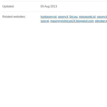
Updated:
05 Aug 2013
Related websites:
hurtopony.pl
,
opony.it
,
0ni.eu
,
mixoponki.pl
,
opony.l
szer.pl
,
maszynyrolnicze24.blogspot.com
,
ebroker.p