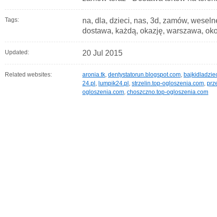
Tags:
na, dla, dzieci, nas, 3d, zamów, weselne
dostawa, każdą, okazję, warszawa, ok
Updated:
20 Jul 2015
Related websites:
aronia.tk
,
dentystatorun.blogspot.com
,
bajkidladzie
24.pl
,
lumpik24.pl
,
strzelin.top-ogloszenia.com
,
prz
ogloszenia.com
,
choszczno.top-ogloszenia.com