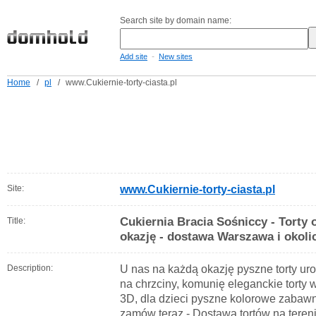
Search site by domain name:
-
Add site
New sites
Home
/
pl
/
www.Cukiernie-torty-ciasta.pl
Site:
www.Cukiernie-torty-ciasta.pl
Cukiernia Bracia Sośniccy - Torty
Title:
okazję - dostawa Warszawa i okoli
Description:
U nas na każdą okazję pyszne torty u
na chrzciny, komunię eleganckie torty 
3D, dla dzieci pyszne kolorowe zabawn
zamów teraz - Dostawa tortów na teren