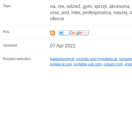
Tags:
na, nie, odzież, gym, sprzęt, akcesoria
oraz, jest, inter, profesjonalna, naszej, 
ofercie
Rss:
Updated:
07 Apr 2022
Related websites:
katalogurody.pl
,
pozicka-uver-hypoteka.sk
,
oznamen
polska-tv.com
,
portable-usb.com
,
cepairc.com
,
end