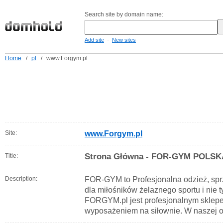
Search site by domain name:
-
Add site
New sites
Home
/
pl
/
www.Forgym.pl
Site:
www.Forgym.pl
Strona Główna - FOR-GYM POLSK
Title:
Description:
FOR-GYM to Profesjonalna odzież, spr
dla miłośników żelaznego sportu i nie 
FORGYM.pl jest profesjonalnym sklepe
wyposażeniem na siłownie. W naszej of