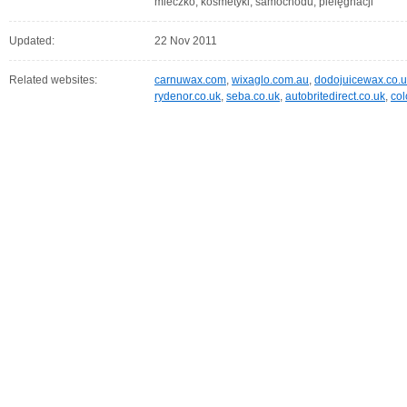
mleczko, kosmetyki, samochodu, pielęgnacji
Updated:
22 Nov 2011
Related websites:
carnuwax.com
,
wixaglo.com.au
,
dodojuicewax.co.u
rydenor.co.uk
,
seba.co.uk
,
autobritedirect.co.uk
,
co