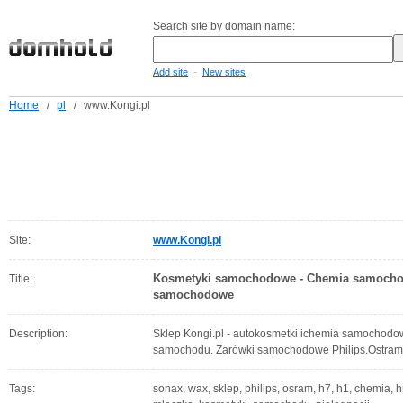
Search site by domain name:
-
Add site
New sites
Home
/
pl
/
www.Kongi.pl
Site:
www.Kongi.pl
Kosmetyki samochodowe - Chemia samochod
Title:
samochodowe
Description:
Sklep Kongi.pl - autokosmetki ichemia samochodowa
samochodu. Żarówki samochodowe Philips.Ostra
Tags:
sonax, wax, sklep, philips, osram, h7, h1, chemi