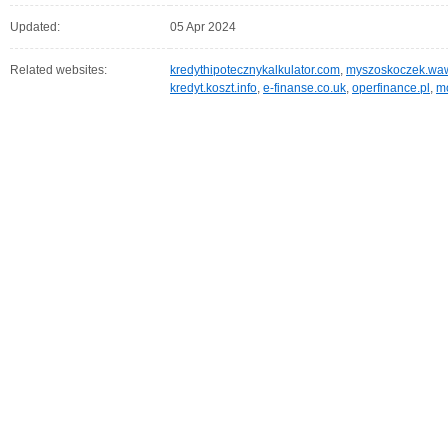
Updated:
05 Apr 2024
Related websites:
kredythipotecznykalkulator.com
,
myszoskoczek.waw
kredyt.koszt.info
,
e-finanse.co.uk
,
operfinance.pl
,
mo