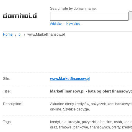
Search site by domain name:
-
Add site
New sites
Home
/
pl
/
www.Marketfinansow.pl
Site:
www.Marketfinansow.pl
MarketFinansow.pl - katalog ofert finansowy
Title:
Description:
Aktualne oferty kredytów, pożyczek, kont bankowych
on-line, Szybkie decyzje.
Tags:
kredyt, dla, kredytu, pożyczki, ofert, firm, osób, kon
oraz, firmowe, bankowe, finansowych, oferty, kredy