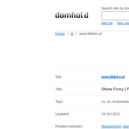
Search site by d
-
Add site
New sit
Home
/
pl
/
www.Mdeko.pl
Site:
www.Mdeko.pl
Oferta Firmy |
Title:
Tags:
za, ze, środowiska
Updated:
16 Oct 2011
Related websites:
4transport.pl
,
sta