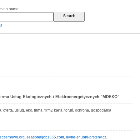
omain name:
es
 Firma Usług Ekologicznych i Elektroenergetycznych "MDEKO"
, oferta, usług, eko, firma, firmy, karta, toruń, ochrona, gospodarka
reczarnowo.org
,
seasonaljobs365.com
,
levne-snubni-prsteny.cz
,