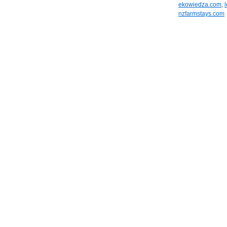
ekowiedza.com
,
nzfarmstays.com