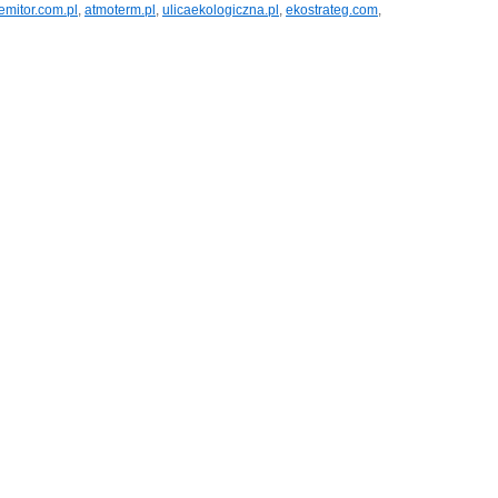
lemitor.com.pl
,
atmoterm.pl
,
ulicaekologiczna.pl
,
ekostrateg.com
,