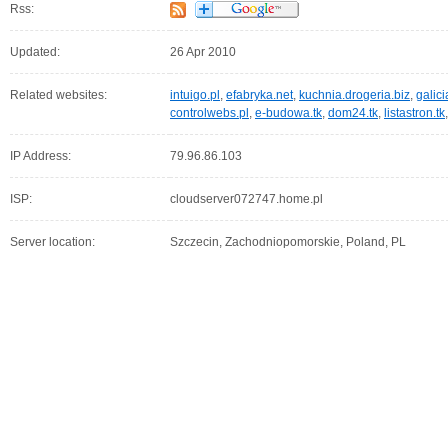
Rss:
Updated:
26 Apr 2010
Related websites:
intuigo.pl
,
efabryka.net
,
kuchnia.drogeria.biz
,
galic
controlwebs.pl
,
e-budowa.tk
,
dom24.tk
,
listastron.tk
IP Address:
79.96.86.103
ISP:
cloudserver072747.home.pl
Server location:
Szczecin, Zachodniopomorskie, Poland, PL