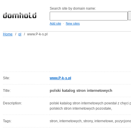
Search site by domain name:
-
Add site
New sites
Home
/
pl
/
www.P-k-s.pl
Site:
www.P-k-s.pl
polski katalog stron internetowych
Title:
Description:
polski katalog stron internetowych powstał z chę
polskich stron internetowych pozostałe,
Tags:
stron, internetowych, strony, internetowe, pozycjon