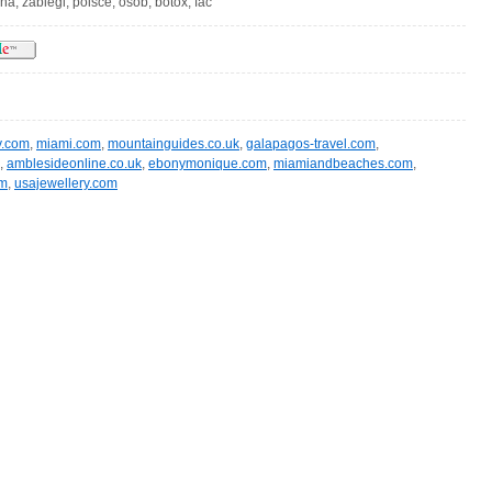
na, zabiegi, polsce, osób, botox, fac
y.com
,
miami.com
,
mountainguides.co.uk
,
galapagos-travel.com
,
,
amblesideonline.co.uk
,
ebonymonique.com
,
miamiandbeaches.com
,
om
,
usajewellery.com