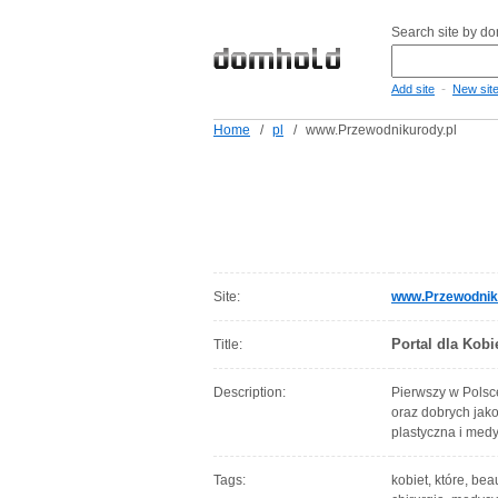
Search site by d
-
Add site
New sit
Home
/
pl
/
www.Przewodnikurody.pl
Site:
www.Przewodnik
Portal dla Kob
Title:
Description:
Pierwszy w Polsce
oraz dobrych jako
plastyczna i med
Tags:
kobiet, które, bea