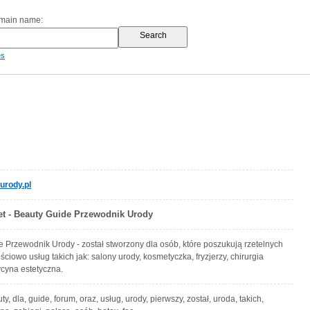
omain name:
es
urody.pl
iet - Beauty Guide Przewodnik Urody
 Przewodnik Urody - został stworzony dla osób, które poszukują rzetelnych
ściowo usług takich jak: salony urody, kosmetyczka, fryzjerzy, chirurgia
ycyna estetyczna.
uty, dla, guide, forum, oraz, usług, urody, pierwszy, został, uroda, takich,