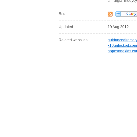
chirurgia, medycy
Rss:
Updated:
19 Aug 2012
Related websites:
guidancedirector
x10unlocked.com
hopesongkids.c