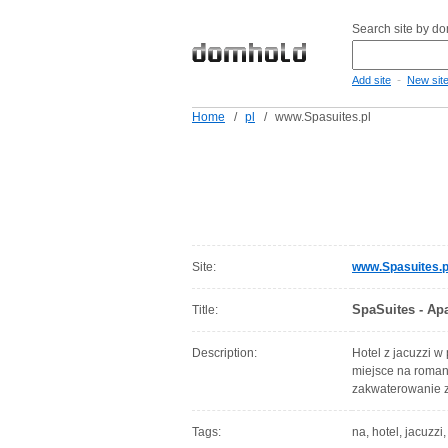
Search site by d
-
Add site
New sit
Home
/
pl
/
www.Spasuites.pl
Site:
www.Spasuites.p
SpaSuites - Ap
Title:
Description:
Hotel z jacuzzi w
miejsce na roman
zakwaterowanie z
Tags:
na, hotel, jacuzzi