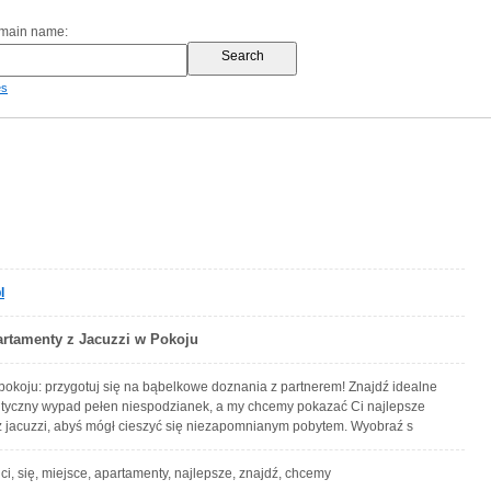
omain name:
es
l
artamenty z Jacuzzi w Pokoju
 pokoju: przygotuj się na bąbelkowe doznania z partnerem! Znajdź idealne
tyczny wypad pełen niespodzianek, a my chcemy pokazać Ci najlepsze
 jacuzzi, abyś mógł cieszyć się niezapomnianym pobytem. Wyobraź s
, ci, się, miejsce, apartamenty, najlepsze, znajdź, chcemy