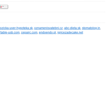
ozicka-uver-hypoteka.sk
,
oznamenisvatebni.cz
,
abc-dieta.sk
,
stomatolog.in
,
rtable-usb.com
,
cepairc.com
,
endoendo.pl
,
igricezadecake.net