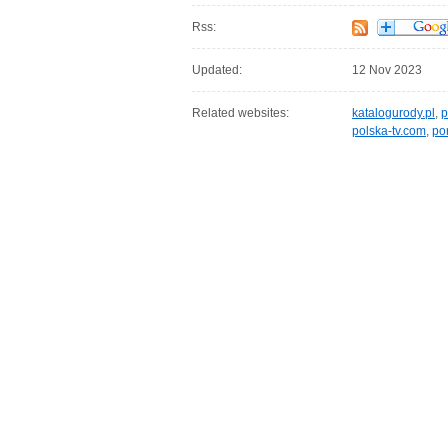
Rss:
Updated:
12 Nov 2023
Related websites:
katalogurody.pl
,
p
polska-tv.com
,
po