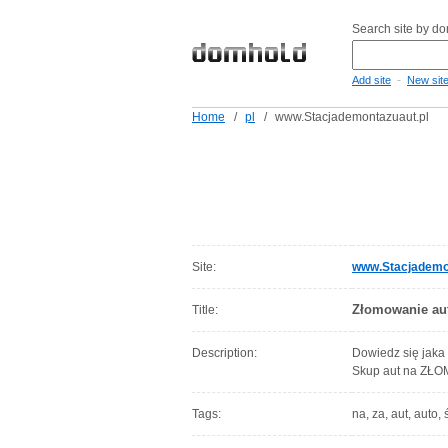
Search site by d
-
Add site
New sit
Home
/
pl
/
www.Stacjademontazuaut.pl
Site:
www.Stacjademon
Złomowanie au
Title:
Description:
Dowiedz się jaka
Skup aut na ZŁO
Tags:
na, za, aut, auto