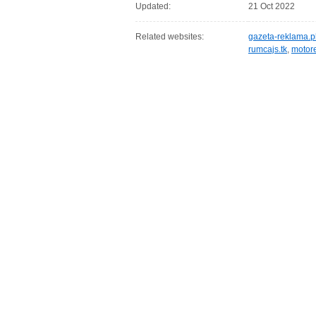
Updated:
21 Oct 2022
Related websites:
gazeta-reklama.p
rumcajs.tk
,
motore