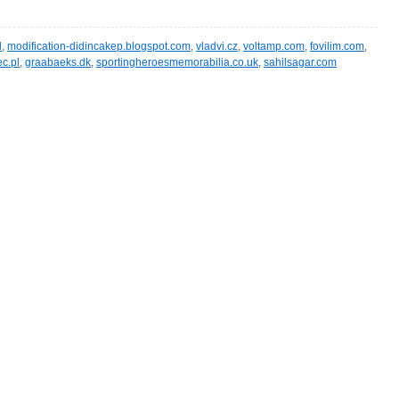
l
,
modification-didincakep.blogspot.com
,
vladvi.cz
,
voltamp.com
,
fovilim.com
,
c.pl
,
graabaeks.dk
,
sportingheroesmemorabilia.co.uk
,
sahilsagar.com