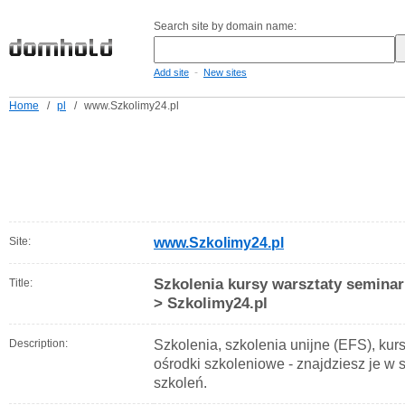
Search site by domain name:
-
Add site
New sites
Home
/
pl
/
www.Szkolimy24.pl
Site:
www.Szkolimy24.pl
Szkolenia kursy warsztaty seminar
Title:
> Szkolimy24.pl
Description:
Szkolenia, szkolenia unijne (EFS), kursy
ośrodki szkoleniowe - znajdziesz je w 
szkoleń.