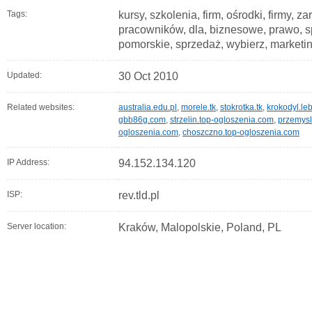
Tags:
kursy, szkolenia, firm, ośrodki, firmy, 
pracowników, dla, biznesowe, prawo, s
pomorskie, sprzedaż, wybierz, marketin
Updated:
30 Oct 2010
Related websites:
australia.edu.pl
,
morele.tk
,
stokrotka.tk
,
krokodyl.leb
gbb86g.com
,
strzelin.top-ogloszenia.com
,
przemysl
ogloszenia.com
,
choszczno.top-ogloszenia.com
IP Address:
94.152.134.120
ISP:
rev.tld.pl
Server location:
Kraków, Malopolskie, Poland, PL