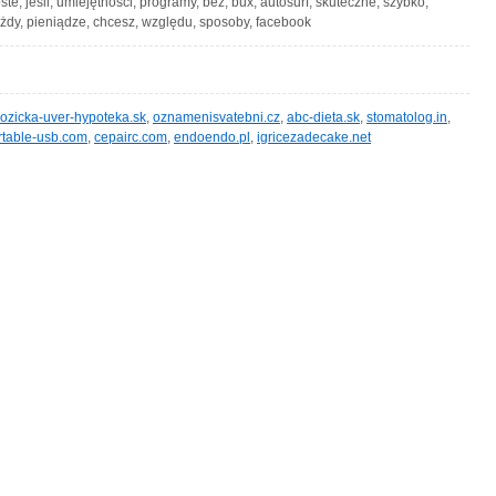
ste, jeśli, umiejętności, programy, bez, bux, autosurf, skuteczne, szybko,
ażdy, pieniądze, chcesz, względu, sposoby, facebook
ozicka-uver-hypoteka.sk
,
oznamenisvatebni.cz
,
abc-dieta.sk
,
stomatolog.in
,
rtable-usb.com
,
cepairc.com
,
endoendo.pl
,
igricezadecake.net