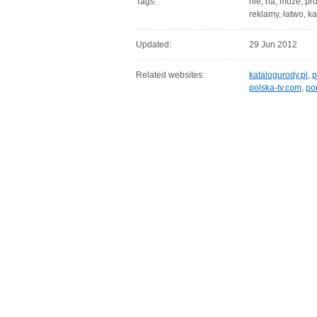
Tags:
nie, na, może, pro
reklamy, łatwo, k
Updated:
29 Jun 2012
Related websites:
katalogurody.pl
,
p
polska-tv.com
,
po