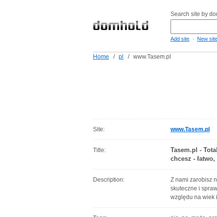
Search site by d
-
Add site
New sit
Home
/
pl
/
www.Tasem.pl
Site:
www.Tasem.pl
Tasem.pl - Tota
Title:
chcesz - łatwo
Description:
Z nami zarobisz n
skuteczne i spra
względu na wiek i