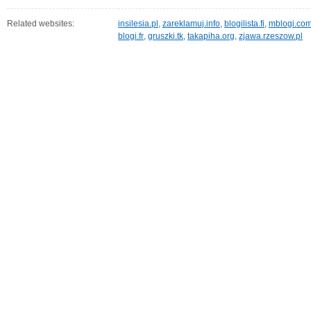
Related websites:
insilesia.pl
,
zareklamuj.info
,
blogilista.fi
,
mblogi.co
blogi.fr
,
gruszki.tk
,
takapiha.org
,
zjawa.rzeszow.pl